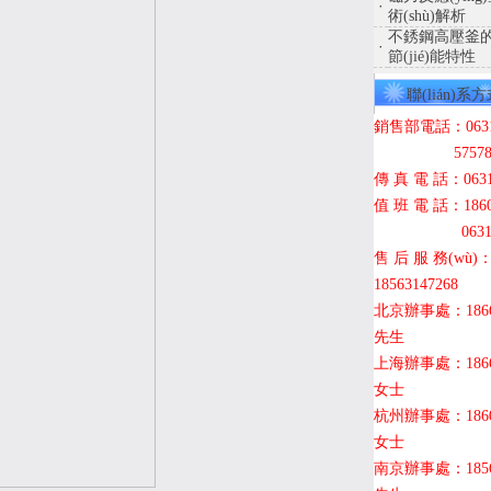
·
術(shù)解析
不銹鋼高壓釜
·
節(jié)能特性
聯(lián)系
銷售部電話：0631-
5757
傳 真 電 話：0631-
值 班 電 話：1860
063
售 后 服 務(wù)
18563147268
北京辦事處：18663
先生
上海辦事處：18663
女士
杭州辦事處：18606
女士
南京辦事處：18563