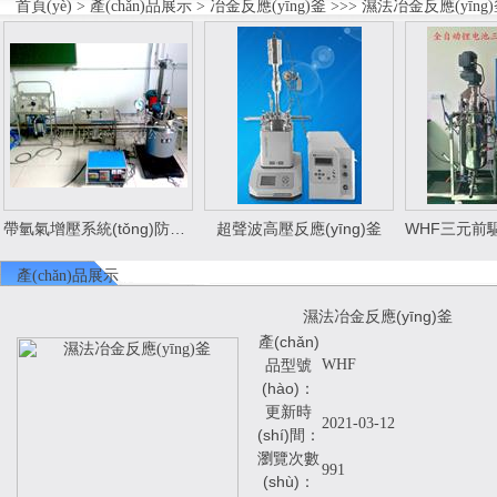
首頁(yè)
>
產(chǎn)品展示
>
冶金反應(yīng)釜
>>> 濕法冶金反應(yīng
帶氫氣增壓系統(tǒng)防爆高壓氫化釜
超聲波高壓反應(yīng)釜
產(chǎn)品展示
濕法冶金反應(yīng)釜
產(chǎn)
品型號
WHF
(hào)：
更新時
2021-03-12
(shí)間：
瀏覽次數
991
(shù)：