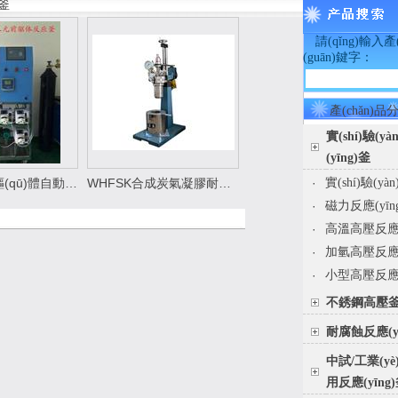
)釜
請(qǐng)輸入產(
(guān)鍵字：
產(chǎn)品
實(shí)驗(y
(yīng)釜
WHF三元前驅(qū)體自動(dòng)控制PH共沉淀反應(yīng)釜
WHFSK合成炭氣凝膠耐腐蝕高壓反應(yīng)釜
·
實(shí)驗(y
WHFS實(shí)驗(yàn)室高壓釜
·
磁力反應(yīn
·
高溫高壓反應(y
·
加氫高壓反應(y
·
小型高壓反應(y
不銹鋼高壓
耐腐蝕反應(yī
中試/工業(yè)
用反應(yīng