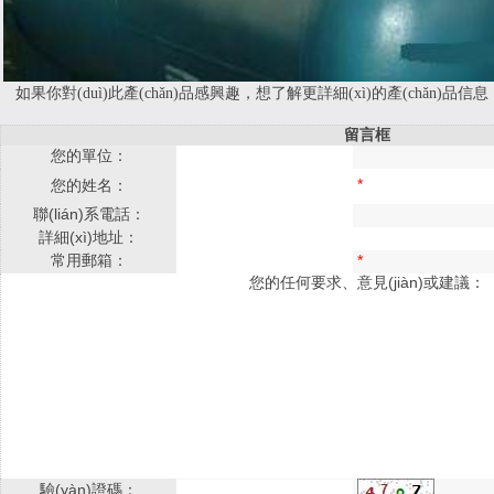
如果你對(duì)此產(chǎn)品感興趣，想了解更詳細(xì)的產(chǎn)品
留言框
您的單位：
*
您的姓名：
聯(lián)系電話：
詳細(xì)地址：
常用郵箱：
*
您的任何要求、意見(jiàn)或建議：
驗(yàn)證碼：