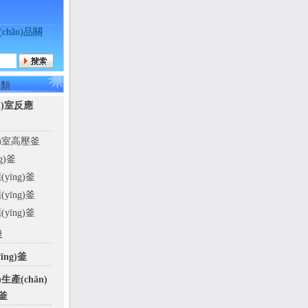
chǎn)品關
分類
àn)室反應
àn)室高壓釜
50-100L FCH磁力驅(qū)動(dòng)攪拌器
大型生產(chǎn)用壓力反應(yīng)釜（閉式）
g)釜
īng)釜
īng)釜
īng)釜
釜
ng)釜
生產(chǎn)
)釜