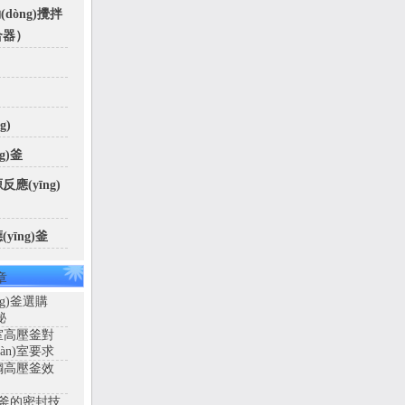
(dòng)攪拌
合器）
g)
g)釜
應(yīng)
yīng)釜
章
ng)釜選購
秘
n)室高壓釜對
(yàn)室要求
鋼高壓釜效
g)釜的密封技