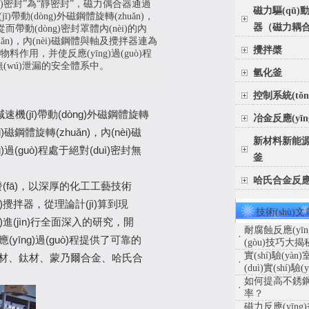
g)密封”為“靜密封”，磁力偶合器通過
磁力驅(qū)動
(jī)帶動(dòng)外磁鋼體旋轉(zhuǎn)，
器（磁力耦
從而帶動(dòng)密封罩體內(nèi)的內
uǎn)，內(nèi)磁鋼體與軸及攪拌器連為
攪拌槳
作用，并使反應(yīng)過(guò)程
(wú)泄漏的安全體系中。
氫化釜
控制系統(tǒn
減速機(jī)帶動(dòng)外磁鋼體旋轉
冶金反應(yīn
i)磁鋼體旋轉(zhuǎn)，內(nèi)磁
新材料新能源反
過(guò)程處于絕對(duì)密封無
釜
哈氏合金反應(
ā)，以深厚的化工工藝技術
)攪拌器，從理論計(jì)算到現
技術(shù)文
ng)進(jìn)行全面深入的研究，開
耐腐蝕反應(yī
·
反應(yīng)過(guò)程提供了可靠的
(gòu)技巧大揭
實(shí)驗(yà
、鈦材、蒙乃爾合金、哈氏合
·
(duì)實(shí)驗
如何提高不銹
·
率？
磁力反應(yīn