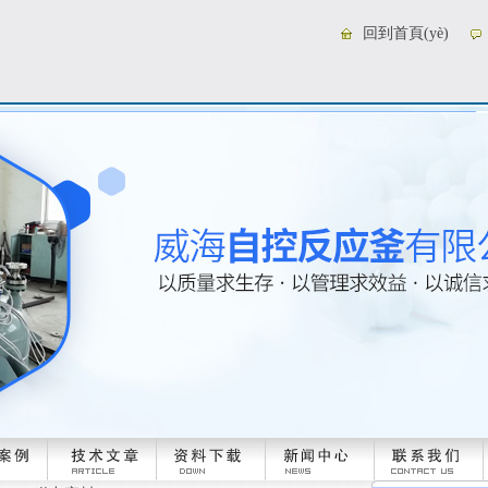
回到首頁(yè)