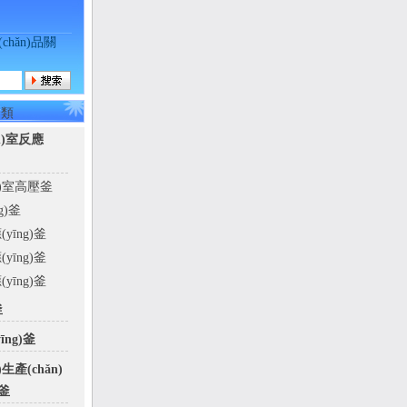
chǎn)品關
分類
àn)室反應
àn)室高壓釜
50-100L FCH磁力驅(qū)動(dòng)攪拌器
大型生產(chǎn)用壓力反應(yīng)釜（閉式）
g)釜
īng)釜
īng)釜
īng)釜
釜
ng)釜
生產(chǎn)
)釜