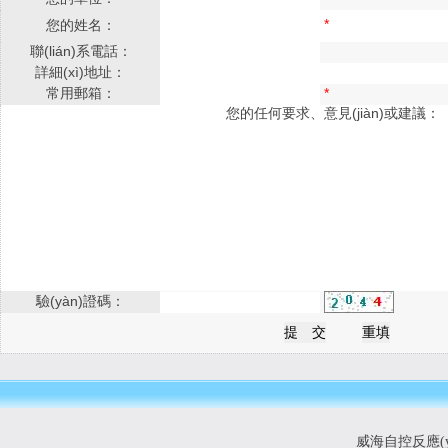
*
您的姓名：
聯(lián)系電話：
詳細(xì)地址：
常用郵箱：
*
您的任何要求、意見(jiàn)或建議：
驗(yàn)證碼：
威海自控反應(yī